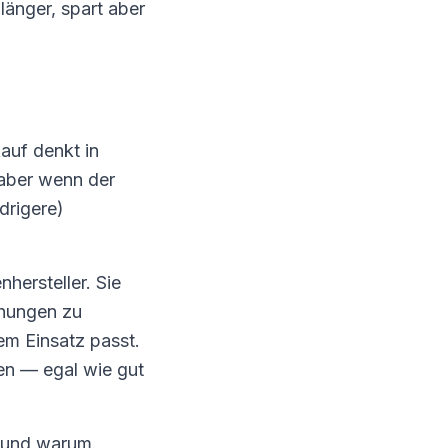
änger, spart aber
auf denkt in
 aber wenn der
drigere)
hersteller. Sie
ehungen zu
m Einsatz passt.
en — egal wie gut
t und warum.