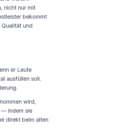
 nicht nur mit
nstleister bekommt
Qualität und
wenn er Leute
l ausfüllen soll.
derung.
enommen wird,
v — indem sie
i direkt beim alten