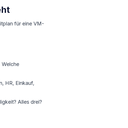
eht
itplan für eine VM-
? Welche
, HR, Einkauf,
gkeit? Alles drei?