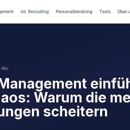
gement
Int. Recruiting
Personalberatung
Tools
Über 
 Min.
Management einfü
aos: Warum die me
ungen scheitern