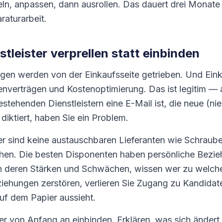
n, anpassen, dann ausrollen. Das dauert drei Monate l
aturarbeit.
stleister verprellen statt einbinden
gen werden von der Einkaufsseite getrieben. Und Eink
nverträgen und Kostenoptimierung. Das ist legitim —
estehenden Dienstleistern eine E-Mail ist, die neue (nie
iktiert, haben Sie ein Problem.
er sind keine austauschbaren Lieferanten wie Schrauben
hen. Die besten Disponenten haben persönliche Bezi
n deren Stärken und Schwächen, wissen wer zu welche
iehungen zerstören, verlieren Sie Zugang zu Kandidat
uf dem Papier aussieht.
ter von Anfang an einbinden. Erklären, was sich änder