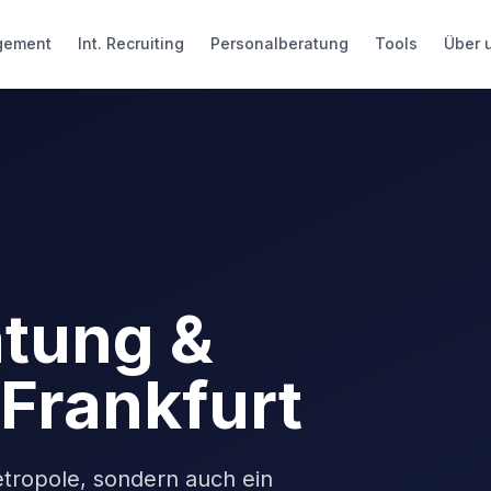
gement
Int. Recruiting
Personalberatung
Tools
Über 
atung &
Frankfurt
etropole, sondern auch ein